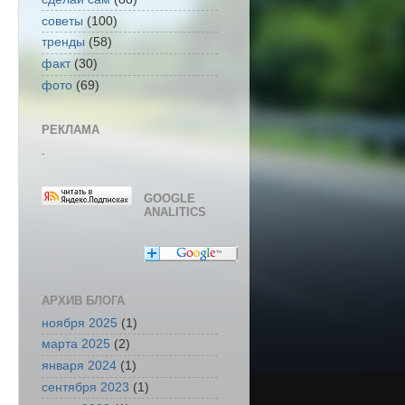
советы
(100)
тренды
(58)
факт
(30)
фото
(69)
РЕКЛАМА
.
GOOGLE
ANALITICS
АРХИВ БЛОГА
ноября 2025
(1)
марта 2025
(2)
января 2024
(1)
сентября 2023
(1)