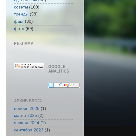
советы
(100)
тренды
(58)
факт
(30)
фото
(69)
РЕКЛАМА
.
GOOGLE
ANALITICS
АРХИВ БЛОГА
ноября 2025
(1)
марта 2025
(2)
января 2024
(1)
сентября 2023
(1)