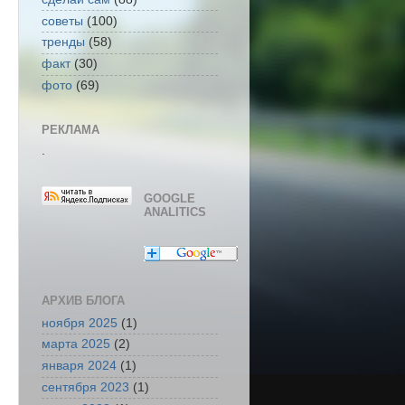
советы
(100)
тренды
(58)
факт
(30)
фото
(69)
РЕКЛАМА
.
GOOGLE
ANALITICS
АРХИВ БЛОГА
ноября 2025
(1)
марта 2025
(2)
января 2024
(1)
сентября 2023
(1)