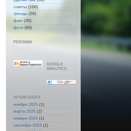
советы
(100)
тренды
(58)
факт
(30)
фото
(69)
РЕКЛАМА
.
GOOGLE
ANALITICS
АРХИВ БЛОГА
ноября 2025
(1)
марта 2025
(2)
января 2024
(1)
сентября 2023
(1)