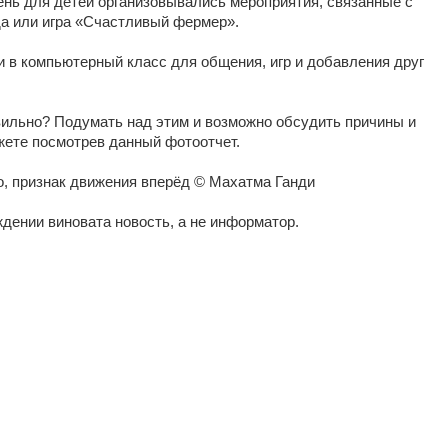
ень для детей организовывались мероприятия, связанные с
да или игра «Счастливый фермер».
и в компьютерный класс для общения, игр и добавления друг
вильно? Подумать над этим и возможно обсудить причины и
жете посмотрев данный фотоотчет.
о, признак движения вперёд © Махатма Ганди
дении виновата новость, а не информатор.