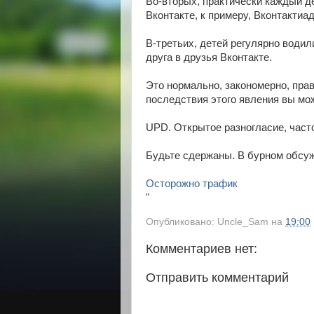
Во-вторых, практически каждый д
Вконтакте, к примеру, Вконтактиа
В-третьих, детей регулярно водил
друга в друзья Вконтакте.
Это нормально, закономерно, пра
последствия этого явления вы мо
UPD. Открытое разногласие, част
Будьте сдержаны. В бурном обсуж
Осторожно трафик
"
Опубликовано:
Uncle_Sam
на
19:00
Комментариев нет:
Отправить комментарий