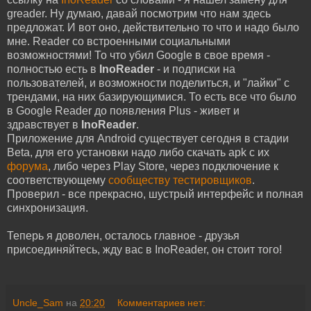
greader. Ну думаю, давай посмотрим что нам здесь
предложат. И вот оно, действительно то что и надо было
мне. Reader со встроенными социальными
возможностями! То что убил Google в свое время -
полностью есть в
InoReader
- и подписки на
пользователей, и возможности поделиться, и "лайки" c
трендами, на них базирующимися. То есть все что было
в Google Reader до появления Plus - живет и
здравствует в
InoReader
.
Приложение для Android существует сегодня в стадии
Beta, для его установки надо либо скачать apk с их
форума
, либо через Play Store, через подключение к
соответствующему
сообществу тестировщиков
.
Проверил - все прекрасно, шустрый интерфейс и полная
синхронизация.
Теперь я доволен, осталось главное - друзья
присоединяйтесь, жду вас в InoReader, он стоит того!
Uncle_Sam
на
20:20
Комментариев нет: