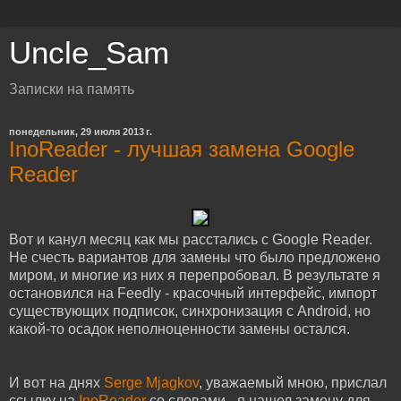
Uncle_Sam
Записки на память
понедельник, 29 июля 2013 г.
InoReader - лучшая замена Google
Reader
Вот и канул месяц как мы расстались с Google Reader.
Не счесть вариантов для замены что было предложено
миром, и многие из них я перепробовал. В результате я
остановился на Feedly - красочный интерфейс, импорт
существующих подписок, синхронизация с Android, но
какой-то осадок неполноценности замены остался.
И вот на днях
Serge Mjagkov
, уважаемый мною, прислал
ссылку на
InoReader
со словами - я нашел замену для