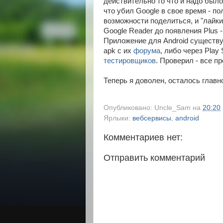
действительно то что и надо был
что убил Google в свое время - п
возможности поделиться, и "лайки
Google Reader до появления Plus 
Приложение для Android существуе
apk с их
форума
, либо через Pla
тестировщиков
. Проверил - все п
Теперь я доволен, осталось главно
Опубликовано:
Uncle_Sam
на
20:20
Ярлыки:
вебсервисы
,
android
Комментариев нет:
Отправить комментарий