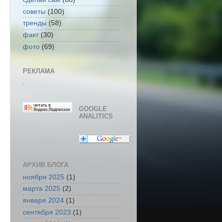
советы
(100)
тренды
(58)
факт
(30)
фото
(69)
РЕКЛАМА
.
GOOGLE
ANALITICS
АРХИВ БЛОГА
ноября 2025
(1)
марта 2025
(2)
января 2024
(1)
сентября 2023
(1)