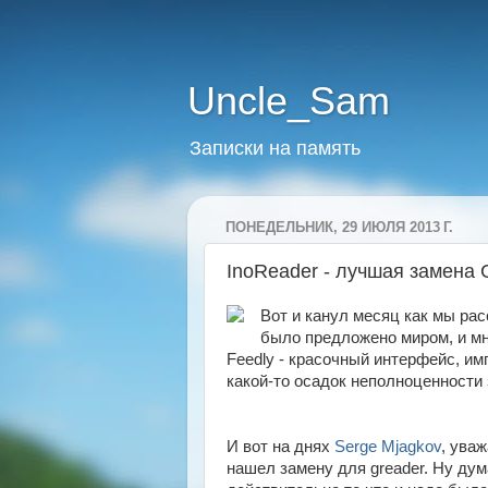
Uncle_Sam
Записки на память
ПОНЕДЕЛЬНИК, 29 ИЮЛЯ 2013 Г.
InoReader - лучшая замена 
Вот и канул месяц как мы рас
было предложено миром, и мно
Feedly - красочный интерфейс, им
какой-то осадок неполноценности
И вот на днях
Serge Mjagkov
, ува
нашел замену для greader. Ну дум