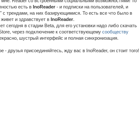
о мне. Reader со встроенными социальными возможностями! То
олностью есть в
InoReader
- и подписки на пользователей, и
" c трендами, на них базирующимися. То есть все что было в
- живет и здравствует в
InoReader
.
т сегодня в стадии Beta, для его установки надо либо скачать
y Store, через подключение к соответствующему
сообществу
рекрасно, шустрый интерфейс и полная синхронизация.
е - друзья присоединяйтесь, жду вас в InoReader, он стоит того!