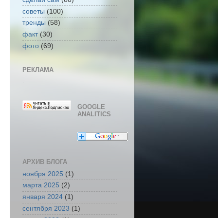
советы
(100)
тренды
(58)
факт
(30)
фото
(69)
РЕКЛАМА
.
GOOGLE
ANALITICS
АРХИВ БЛОГА
ноября 2025
(1)
марта 2025
(2)
января 2024
(1)
сентября 2023
(1)