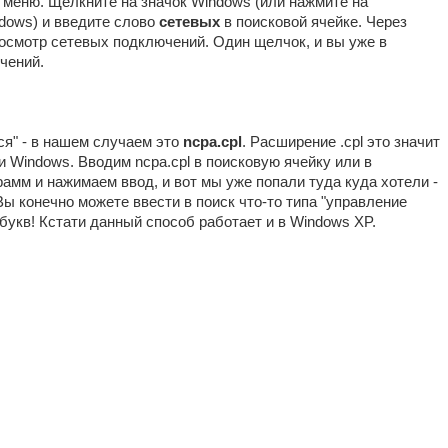
о меню. Щелкните на значок Windows (или нажмите на
dows) и введите слово
сетевых
в поисковой ячейке. Через
осмотр сетевых подключений. Один щелчок, и вы уже в
чений.
йся" - в нашем случаем это
ncpa.cpl
. Расширение .cpl это значит
и Windows. Вводим ncpa.cpl в поисковую ячейку или в
амм и нажимаем ввод, и вот мы уже попали туда куда хотели -
ы конечно можете ввести в поиск что-то типа "управление
го букв! Кстати данный способ работает и в Windows XP.