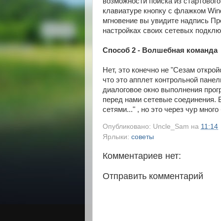
возможности поиска из стартовог
клавиатуре кнопку с флажком Win
мгновение вы увидите надпись Пр
настройках своих сетевых подклю
Способ 2 - Волшебная команда
Нет, это конечно не "Сезам откро
что это апплет контрольной панел
диалоговое окно выполнения прогр
перед нами сетевые соединения. В
сетями..." , но это через чур мно
Опубликовано:
Uncle_Sam
на
11:14
Ярлыки:
советы
Комментариев нет:
Отправить комментарий