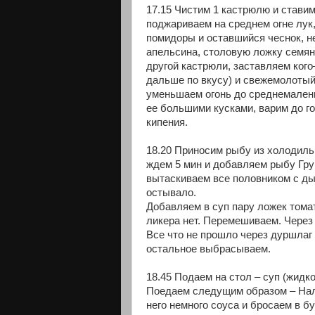
17.15 Чистим 1 кастрюлю и ставим
поджариваем на среднем огне лук
помидоры и оставшийся чеснок, н
апельсина, столовую ложку семян
другой кастрюли, заставляем кого
дальше по вкусу) и свежемолотый
уменьшаем огонь до среднемалень
ее большими кусками, варим до г
кипения.
18.20 Приносим рыбу из холодильн
ждем 5 мин и добавляем рыбу Груп
вытаскиваем все половником с ды
остывало.
Добавляем в суп пару ложек томат
ликера нет. Перемешиваем. Через
Все что не прошло через дуршлаг
остальное выбрасываем.
18.45 Подаем на стол – суп (жидкос
Поедаем следущим образом – Нали
него немного соуса и бросаем в б