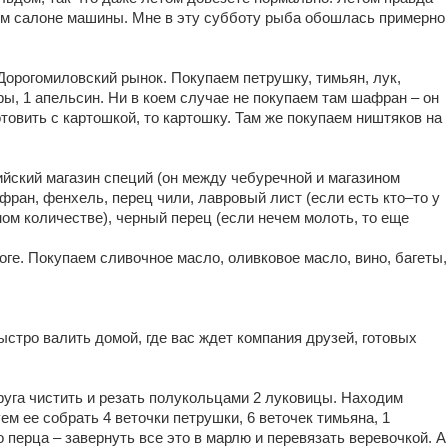
ом салоне машины. Мне в эту субботу рыба обошлась примерно
Дорогомиловский рынок. Покупаем петрушку, тимьян, лук,
ры, 1 апельсин. Ни в коем случае не покупаем там шафран – он
товить с картошкой, то картошку. Там же покупаем ништяков на
ийский магазин специй (он между чебуречной и магазином
ран, фенхель, перец чили, лавровый лист (если есть кто–то у
ном количестве), черный перец (если нечем молоть, то еще
ге. Покупаем сливочное масло, оливковое масло, вино, багеты,
ыстро валить домой, где вас ждет компания друзей, готовых
руга чистить и резать полукольцами 2 луковицы. Находим
ем ее собрать 4 веточки петрушки, 6 веточек тимьяна, 1
о перца – завернуть все это в марлю и перевязать веревочкой. А