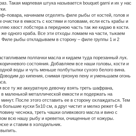
аз. Такая марлевая штука называется bouquet garni и их у нас
ки.
еф–повара, начинаем отделять филе рыбы от костей, голов и
м очистки в емкость с костями и головами, если есть крабы и
еляю хвост лобстера а переднюю часть так же кидаю в кости.
 же одного краба. Все эти отходы ломаем на части, тыкаем
. Филе рыбы откладываем в сторону – филе группы 1 и 2
растапливаем полпачки масла и кидаем туда порезанный лук.
е коричневого состояния. Добавляем все наши головы, кости и
лодной воды и чуть меньше полбутылки сухого белого вина.
 Доводим до кипения, снимая грязную пену и уменьшаем огонь
аса.
 все ту же аккуратную девочку взять треть шафрана,
а в маленькой металлической емкости и подержать на
 минут. После этого отставить ее в сторону охлаждаться. Тем
большие куски 5x10 см, а друг чистит и мелко режет 6–8
овину чеснока, треть чашки оливкового масла и вино с
ом всю нашу рыбу и креветки, очищенные от кожуры.
иске и ставим в холодильник.
 выпить.