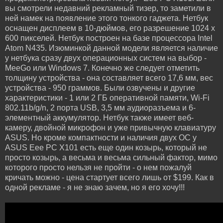
вы смотрели недавний рекламный тизер, то заметили в
ней намек на появление этого тонкого гаджета. Нетбук
оснащен дисплеем в 10-дюймов, его разрешение 1024 x
600 пикселей. Нетбук построен на базе процессора Intel
Atom N435. Изюминкой данной модели является наличие
у нетбука сразу двух операционных систем на выбор -
MeeGo или Windows 7. Конечно же следует отметить
толщину устройства - она составляет всего 17,6 мм, вес
устройства - 950 граммов. Были озвучены и другие
характеристики - 1 или 2 ГБ оперативной памяти, Wi-Fi
802.11b/g/n, 2 порта USB, 3,5 мм аудиоразъема и 6-
элементный аккумулятор. Нетбук также имеет веб-
камеру, двойной микрофон и уже привычную клавиатуру
ASUS. Но кроме компактности и наличия двух ОС у
ASUS Eee PC X101 есть еще один козырь, который не
просто козырь, а весьма и весьма сильный фактор, мимо
которого просто нельзя не пройти - о нем пожалуй
кричать можно - цена стартует всего лишь от $199. Как в
одной рекламе - я не знаю зачем, но я его хочу!!!