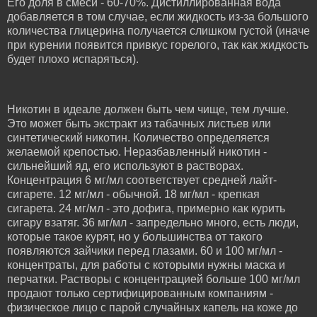
Его доля в смеси - 60-70%. Дистиллированная вода
добавляется в том случае, если жидкость из-за большого
количества глицерина получается слишком густой (иначе
при курении появится привкус горелого, так как жидкость
будет плохо испаряться).
Никотин в идеале должен быть чем чище, тем лучше.
Это может быть экстракт из табачных листьев или
синтетический никотин. Количество определяется
желаемой крепостью. Неразбавленный никотин -
сильнейший яд, его используют в растворах.
Концентрация 6 мг/мл соответствует средней лайт-
сигарете. 12 мг/мл - обычной. 18 мг/мл - крепкая
сигарета. 24 мг/мл - это дофига, примерно как курить
сигару взатяг. 36 мг/мл - запредельно много, есть люди,
которые такое курят, но у большинства от такого
появляются зайчики перед глазами. 60 и 100 мг/мл -
концентраты, для работы с которыми нужны маска и
перчатки. Растворы с концентрацией больше 100 мг/мл
продают только сертифицированным компаниям -
физическое лицо с парой случайных капель на коже до