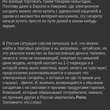
Но вообще торговать таким товаром невыгодно.
Поэтому даже в Европе и Америке, где электронную
сигарету можно легко купить с адекватной наценкой в
одном из множества интернет-магазинов, эту сигарету
нельзя купить просто по пути домой в каком-нибудь
ларьке.
В России ситуация совсем печальна: всё, что можно
найти в торговых центрах и на заправках, - китайское, но
это ужасное качество за баснословные деньги. Человек,
ничего в этом не понимающий, покупает по немалой
цене модель, которой хватает на 1-2 перекура и в
которой очень мало никотина, курит, ничего не чувствует,
предсказуемо разочаровывается и решает, что
электронные сигареты, о которых он где-то краем уха
слышал, - фигня. И, конечно, возвращается к обычным
сигаретам с их смолами и прочими продуктами горения.
Компаний, которые обманывают потребителя, немало,
но прочнее других в России укрепилась
Pons
.
Запомните это слово.