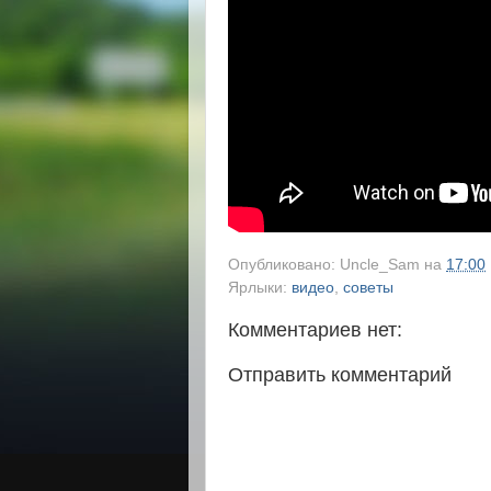
Опубликовано:
Uncle_Sam
на
17:00
Ярлыки:
видео
,
советы
Комментариев нет:
Отправить комментарий