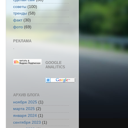
советы
(100)
тренды
(58)
факт
(30)
фото
(69)
РЕКЛАМА
.
GOOGLE
ANALITICS
АРХИВ БЛОГА
ноября 2025
(1)
марта 2025
(2)
января 2024
(1)
сентября 2023
(1)