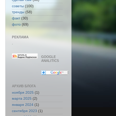
советы
(100)
тренды
(58)
факт
(30)
фото
(69)
РЕКЛАМА
.
GOOGLE
ANALITICS
АРХИВ БЛОГА
ноября 2025
(1)
марта 2025
(2)
января 2024
(1)
сентября 2023
(1)