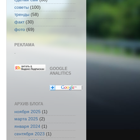
советы
(100)
тренды
(58)
факт
(30)
фото
(69)
РЕКЛАМА
.
GOOGLE
ANALITICS
АРХИВ БЛОГА
ноября 2025
(1)
марта 2025
(2)
января 2024
(1)
сентября 2023
(1)