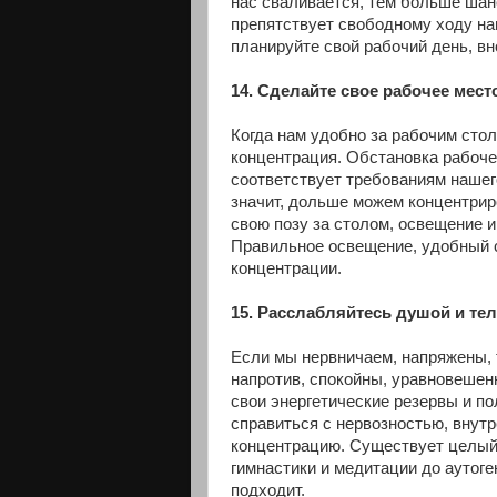
нас сваливается, тем больше шан
препятствует свободному ходу на
планируйте свой рабочий день, вно
14. Сделайте свое рабочее мес
Когда нам удобно за рабочим сто
концентрация. Обстановка рабоче
соответствует требованиям нашег
значит, дольше можем концентрир
свою позу за столом, освещение 
Правильное освещение, удобный 
концентрации.
15. Расслабляйтесь душой и те
Если мы нервничаем, напряжены, 
напротив, спокойны, уравновешен
свои энергетические резервы и п
справиться с нервозностью, внут
концентрацию. Существует целый
гимнастики и медитации до аутоге
подходит.