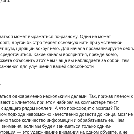
кого.
аться может выражаться по-разному. Один не может
орят; другой быстро теряет основную нить при умственной
т шум, царящий вокруг него. Для начала проанализируйте себя.
осредоточиться. Какие каналы восприятия, прежде всего,
можете объяснить это? Чем чаще вы наблюдаете за собой, тем
пражнения для улучшения вашей способности
о
ться одновременно несколькими делами. Так, прижав плечом к
вают с клиентом, при этом набирая на компьютере текст
 сидящего рядом коллеги. А что происходит с мозгом? По
ком подходе невозможно качественно довести до конца, мозг не
нно такое количество информации и обрабатывать ее. Нам
о внимания, если мы будем заниматься только одним-
трация — это удерживание внимания на одном объекте, а не