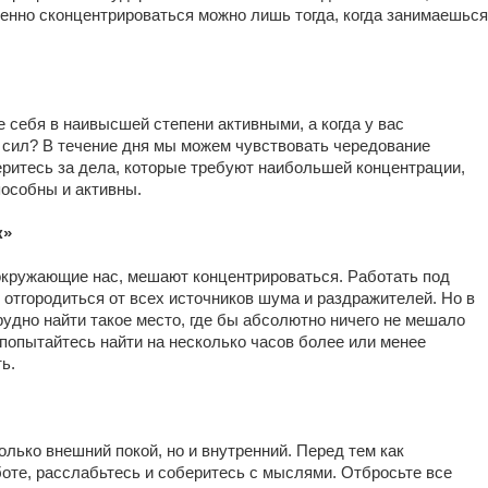
енно сконцентрироваться можно лишь тогда, когда занимаешься
е себя в наивысшей степени активными, а когда у вас
 сил? В течение дня мы можем чувствовать чередование
еритесь за дела, которые требуют наибольшей концентрации,
пособны и активны.
к»
окружающие нас, мешают концентрироваться. Работать под
 отгородиться от всех источников шума и раздражителей. Но в
удно найти такое место, где бы абсолютно ничего не мешало
 попытайтесь найти на несколько часов более или менее
ь.
лько внешний покой, но и внутренний. Перед тем как
боте, расслабьтесь и соберитесь с мыслями. Отбросьте все