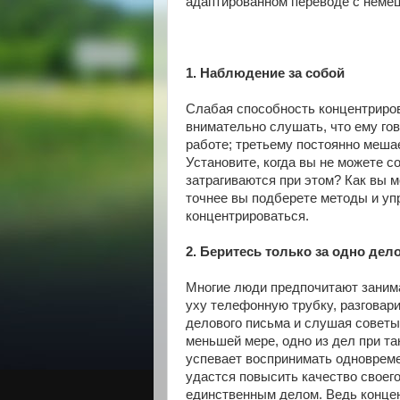
адаптированном переводе с немец
1. Наблюдение за собой
Слабая способность концентриров
внимательно слушать, что ему гов
работе; третьему постоянно мешае
Установите, когда вы не можете с
затрагиваются при этом? Как вы 
точнее вы подберете методы и у
концентрироваться.
2. Беритесь только за одно дел
Многие люди предпочитают занима
уху телефонную трубку, разговари
делового письма и слушая советы
меньшей мере, одно из дел при та
успевает воспринимать одновреме
удастся повысить качество своег
единственным делом. Ведь концен