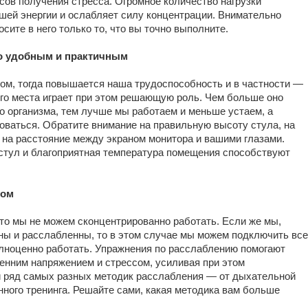
сов получения стресса. Огромное количество нагрузки
шей энергии и ослабляет силу концентрации. Внимательно
сите в него только то, что вы точно выполните.
то удобным и практичным
лом, тогда повышается наша трудоспособность и в частности —
го места играет при этом решающую роль. Чем больше оно
о организма, тем лучше мы работаем и меньше устаем, а
оваться. Обратите внимание на правильную высоту стула, на
и на расстояние между экраном монитора и вашими глазами.
стул и благоприятная температура помещения способствуют
лом
то мы не можем сконцентрированно работать. Если же мы,
ны и расслабленны, то в этом случае мы можем подключить все
олноценно работать. Упражнения по расслаблению помогают
ренним напряжением и стрессом, усиливая при этом
 ряд самых разных методик расслабления — от дыхательной
нного тренинга. Решайте сами, какая методика вам больше