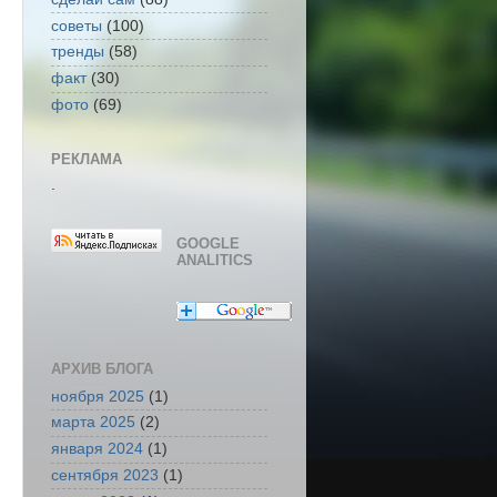
советы
(100)
тренды
(58)
факт
(30)
фото
(69)
РЕКЛАМА
.
GOOGLE
ANALITICS
АРХИВ БЛОГА
ноября 2025
(1)
марта 2025
(2)
января 2024
(1)
сентября 2023
(1)