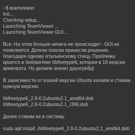
~$ teamviewer
Init...
Checking setup...
Launching TeamViewer ...
Launching TeamViewer GUI...
Все. На этом больше ничего не происходит - GUI не
появляется. Долгие поиски принесли решение,
благодаря одному итальянскому спецу. Проблема
кроется в библиотеке libfreetype6, которая в 18 версии
кривовата. Ну делаем значит даунгрейд!
В зависимости от вашей версии Ubuntu качаем и ставим
нужную версию.
libfreetype6_2.8-0.2ubuntu2.1_amd64.deb
libfreetype6_2.8-0.2ubuntu2.1_i386.deb
Далее ставим ее в систему.
sudo apt install ./libfreetype6_2.8-0.2ubuntu2.1_amd64.deb