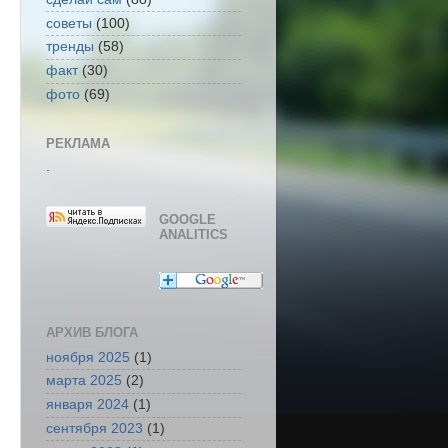
советы
(100)
тренды
(58)
факт
(30)
фото
(69)
РЕКЛАМА
.
GOOGLE
ANALITICS
АРХИВ БЛОГА
ноября 2025
(1)
марта 2025
(2)
января 2024
(1)
сентября 2023
(1)