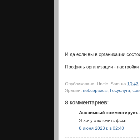
И да если вы в организации состои
Профиль организации - настройки 
Опубликовано:
Uncle_Sam
на
10:43
Ярлыки:
вебсервисы
,
Госуслуги
,
сов
8 комментариев:
Анонимный комментирует..
Я хочу отключить фссп
8 июня 2023 г. в 02:40