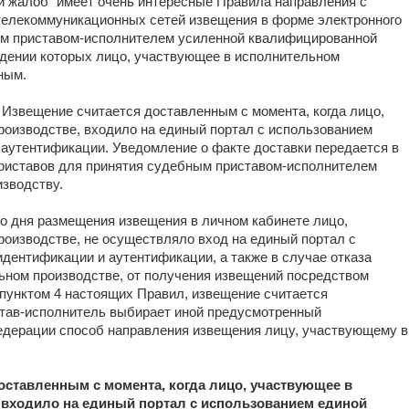
 и жалоб" имеет очень интересные Правила направления с
елекоммуникационных сетей извещения в форме электронного
ым приставом-исполнителем усиленной квалифицированной
юдении которых лицо, участвующее в исполнительном
ным.
. Извещение считается доставленным с момента, когда лицо,
оизводстве, входило на единый портал с использованием
аутентификации. Уведомление о факте доставки передается в
иставов для принятия судебным приставом-исполнителем
зводству.
со дня размещения извещения в личном кабинете лицо,
оизводстве, не осуществляло вход на единый портал с
дентификации и аутентификации, а также в случае отказа
ьном производстве, от получения извещений посредством
 пунктом 4 настоящих Правил, извещение считается
тав-исполнитель выбирает иной предусмотренный
едерации способ направления извещения лицу, участвующему в
оставленным с момента, когда лицо, участвующее в
 входило на единый портал с использованием единой