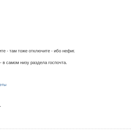
те - там тоже отключите - ибо нефиг.
- в самом низу раздела госпочта.
еты
.