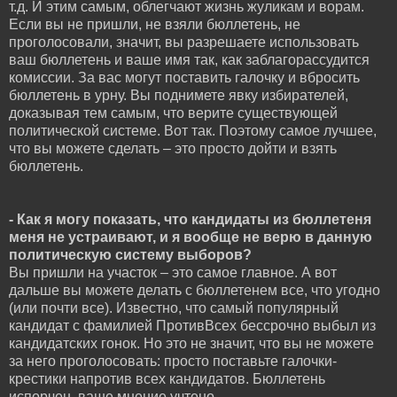
т.д. И этим самым, облегчают жизнь жуликам и ворам.
Если вы не пришли, не взяли бюллетень, не
проголосовали, значит, вы разрешаете использовать
ваш бюллетень и ваше имя так, как заблагорассудится
комиссии. За вас могут поставить галочку и вбросить
бюллетень в урну. Вы поднимете явку избирателей,
доказывая тем самым, что верите существующей
политической системе. Вот так. Поэтому самое лучшее,
что вы можете сделать – это просто дойти и взять
бюллетень.
- Как я могу показать, что кандидаты из бюллетеня
меня не устраивают, и я вообще не верю в данную
политическую систему выборов?
Вы пришли на участок – это самое главное. А вот
дальше вы можете делать с бюллетенем все, что угодно
(или почти все). Известно, что самый популярный
кандидат с фамилией ПротивВсех бессрочно выбыл из
кандидатских гонок. Но это не значит, что вы не можете
за него проголосовать: просто поставьте галочки-
крестики напротив всех кандидатов. Бюллетень
испорчен, ваше мнение учтено.