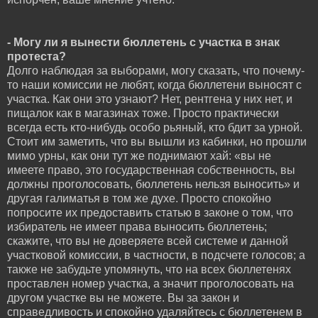
- Могу ли я вынести бюллетень с участка в знак
протеста?
Долго наблюдая за выборами, могу сказать, что почему-
то наши комиссии не любят, когда бюллетени выносят с
участка. Как они это узнают? Нет, рентгена у них нет, и
пищалок как в магазинах тоже. Просто практически
всегда есть кто-нибудь особо рьяный, кто бдит за урной.
Стоит им заметить, что вы вышли из кабинки, но прошли
мимо урны, как они тут же поднимают хай: «вы не
имеете право, это государственная собственность, вы
должны проголосовать, бюллетень нельзя выносить» и
другая галиматья в том же духе. Просто спокойно
попросите их предоставить статью в законе о том, что
избиратель не имеет права выносить бюллетень;
скажите, что вы не доверяете всей системе и данной
участковой комиссии, в частности, в подсчете голосов; а
также не забудьте упомянуть, что на всех бюллетенях
проставлен номер участка, а значит проголосовать на
другом участке вы не можете. Вы за закон и
справедливость и спокойно удаляйтесь с бюллетенем в