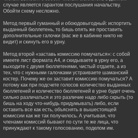
случае является гарантом послушания начальству.
Обойти схему несложно.
Метод первый гуманный и обоюдовыгодный: испортить
выданный бюллетень, то бишь опять же проставить
дополнительные галочки (вас же в кабинке никто не
видит) и скинуть его в урну.
Метод второй «заставь комиссию помучаться»: с собой
имеете лист формата А4, и скидываете в урну его, а
выходите с двумя бюллетенями, чистый отдаете, а из
тех, что с нужными галочками устраиваете шаманский
костер. Почему же он заставит комиссию помучаться? А
потому как при подсчете голосов количество выданных
бюллетеней и количество бюллетеней в урне будет очень
сильно различаться и это различие надо либо скрыть (то
бишь на ходу что-нибудь придумывать) либо, если
оставить все как есть, объяснять в вышестоящей
комиссии как же так получилось. А учитывая, что
членами комиссий бывают по сути те же лица, что
принуждают к такому голосованию, поделом им.