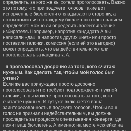
определить, за кого же вы хотели проголосовать. Важно
это потому, что при подсчете голосов такие вот
испорченные бюллетени откладывают в сторонку, а
потом комиссия по каждому бюллетеню голосованием
определяет: можно ли определить волеизъявление
избирателя. Например, напротив кандидата А вы
написали «да», а напротив других «нет» или просто
поставили галочки, комиссия (если ей это выгодно)
может определить, что вы действительно хотели
проголосовать за кандидата А.
- я проголосовал досрочно за того, кого считаю
нужным. Как сделать так, чтобы мой голос был
учтен?
Если же вас принуждают просто досрочно
проголосовать и не требуют подтверждения нужной
галочки, то вы можете проголосовать за того, кого
считаете нужным. И тут уже включается ваша
заинтересованность в подсчете голосов. Чтобы ваш
голос не признали недействительным, вы должны
проследить за процессом опечатывания конверта, где
лежит ваш бюллетень. А именно: на месте «склейки на
конверте ставятся подписи двух членов соответственно