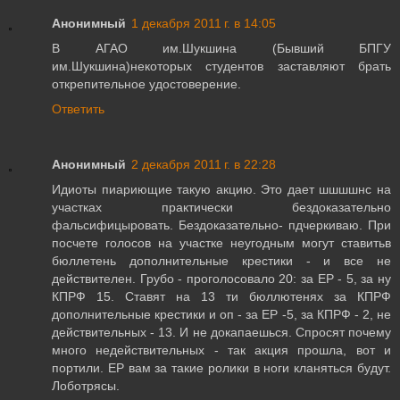
Анонимный
1 декабря 2011 г. в 14:05
В АГАО им.Шукшина (Бывший БПГУ
им.Шукшина)некоторых студентов заставляют брать
открепительное удостоверение.
Ответить
Анонимный
2 декабря 2011 г. в 22:28
Идиоты пиариющие такую акцию. Это дает шшшшнс на
участках практически бездоказательно
фальсифицыровать. Бездоказательно- пдчеркиваю. При
посчете голосов на участке неугодным могут ставитьв
бюллетень дополнительные крестики - и все не
действителен. Грубо - проголосовало 20: за ЕР - 5, за ну
КПРФ 15. Ставят на 13 ти бюллютенях за КПРФ
дополнительные крестики и оп - за ЕР -5, за КПРФ - 2, не
действительных - 13. И не докапаешься. Спросят почему
много недействительных - так акция прошла, вот и
портили. ЕР вам за такие ролики в ноги кланяться будут.
Лоботрясы.