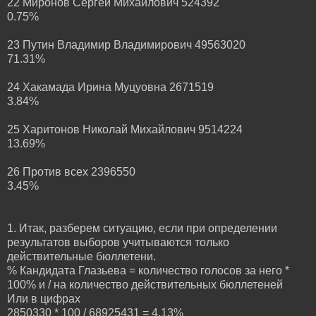
22 Миронов Сергей Михайлович 524392
0.75%
23 Путин Владимир Владимирович 49563020
71.31%
24 Хакамада Ирина Муцуовна 2671519
3.84%
25 Харитонов Николай Михайлович 9514224
13.69%
26 Против всех 2396550
3.45%
1. Итак, разберем ситуацию, если при определении
результатов выборов учитываются только
действительные бюллетени.
% Кандидата Глазьева = количество голосов за него *
100% и / на количество действительных бюллетеней
Или в цифрах
2850330 * 100 / 68925431 = 4,13%