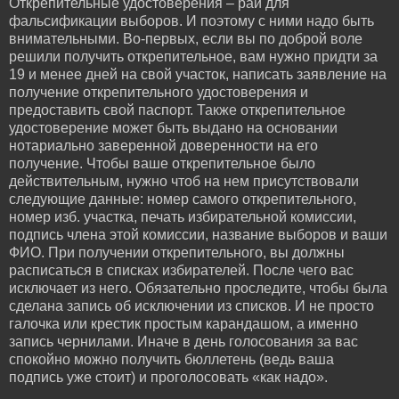
Открепительные удостоверения – рай для
фальсификации выборов. И поэтому с ними надо быть
внимательными. Во-первых, если вы по доброй воле
решили получить открепительное, вам нужно придти за
19 и менее дней на свой участок, написать заявление на
получение открепительного удостоверения и
предоставить свой паспорт. Также открепительное
удостоверение может быть выдано на основании
нотариально заверенной доверенности на его
получение. Чтобы ваше открепительное было
действительным, нужно чтоб на нем присутствовали
следующие данные: номер самого открепительного,
номер изб. участка, печать избирательной комиссии,
подпись члена этой комиссии, название выборов и ваши
ФИО. При получении открепительного, вы должны
расписаться в списках избирателей. После чего вас
исключает из него. Обязательно проследите, чтобы была
сделана запись об исключении из списков. И не просто
галочка или крестик простым карандашом, а именно
запись чернилами. Иначе в день голосования за вас
спокойно можно получить бюллетень (ведь ваша
подпись уже стоит) и проголосовать «как надо».