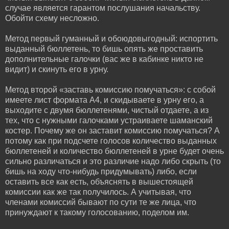
случае является гарантом послушания начальству.
Обойти схему несложно.
Метод первый гуманный и обоюдовыгодный: испортить
выданный бюллетень, то бишь опять же проставить
дополнительные галочки (вас же в кабинке никто не
видит) и скинуть его в урну.
Метод второй «заставь комиссию помучаться»: с собой
имеете лист формата А4, и скидываете в урну его, а
выходите с двумя бюллетенями, чистый отдаете, а из
тех, что с нужными галочками устраиваете шаманский
костер. Почему же он заставит комиссию помучаться? А
потому как при подсчете голосов количество выданных
бюллетеней и количество бюллетеней в урне будет очень
сильно различаться и это различие надо либо скрыть (то
бишь на ходу что-нибудь придумывать) либо, если
оставить все как есть, объяснять в вышестоящей
комиссии как же так получилось. А учитывая, что
членами комиссий бывают по сути те же лица, что
принуждают к такому голосованию, поделом им.