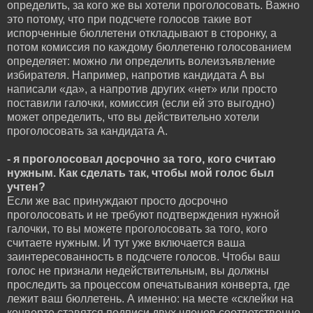
определить, за кого же вы хотели проголосовать. Важно
это потому, что при подсчете голосов такие вот
испорченные бюллетени откладывают в сторонку, а
потом комиссия по каждому бюллетеню голосованием
определяет: можно ли определить волеизъявление
избирателя. Например, напротив кандидата А вы
написали «да», а напротив других «нет» или просто
поставили галочки, комиссия (если ей это выгодно)
может определить, что вы действительно хотели
проголосовать за кандидата А.
- я проголосовал досрочно за того, кого считаю
нужным. Как сделать так, чтобы мой голос был
учтен?
Если же вас принуждают просто досрочно
проголосовать и не требуют подтверждения нужной
галочки, то вы можете проголосовать за того, кого
считаете нужным. И тут уже включается ваша
заинтересованность в подсчете голосов. Чтобы ваш
голос не признали недействительным, вы должны
проследить за процессом опечатывания конверта, где
лежит ваш бюллетень. А именно: на месте «склейки на
конверте ставятся подписи двух членов соответственно