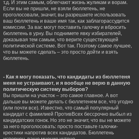
т.д. И этим самым, облегчают жизнь жуликам и ворам.
Если вы не пришли, не взяли бюллетень, не
проголосовали, значит, вы разрешаете использовать
ваш бюллетень и ваше имя так, как заблагорассудится
комиссии. За вас могут поставить галочку и вбросить
бюллетень в урну. Вы поднимете явку избирателей,
доказывая тем самым, что верите существующей
политической системе. Вот так. Поэтому самое лучшее,
что вы можете сделать – это просто дойти и взять
бюллетень.
- Как я могу показать, что кандидаты из бюллетеня
меня не устраивают, и я вообще не верю в данную
политическую систему выборов?
Вы пришли на участок – это самое главное. А вот
дальше вы можете делать с бюллетенем все, что угодно
(или почти все). Известно, что самый популярный
кандидат с фамилией ПротивВсех бессрочно выбыл из
кандидатских гонок. Но это не значит, что вы не можете
за него проголосовать: просто поставьте галочки-
крестики напротив всех кандидатов. Бюллетень
испорчен, ваше мнение учтено.