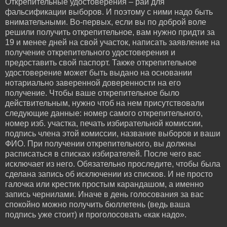
Открепительные удостоверения – рай для
фальсификации выборов. И поэтому с ними надо быть
внимательными. Во-первых, если вы по доброй воле
решили получить открепительное, вам нужно придти за
19 и менее дней на свой участок, написать заявление на
получение открепительного удостоверения и
предоставить свой паспорт. Также открепительное
удостоверение может быть выдано на основании
нотариально заверенной доверенности на его
получение. Чтобы ваше открепительное было
действительным, нужно чтоб на нем присутствовали
следующие данные: номер самого открепительного,
номер изб. участка, печать избирательной комиссии,
подпись члена этой комиссии, название выборов и ваши
ФИО. При получении открепительного, вы должны
расписаться в списках избирателей. После чего вас
исключает из него. Обязательно проследите, чтобы была
сделана запись об исключении из списков. И не просто
галочка или крестик простым карандашом, а именно
запись чернилами. Иначе в день голосования за вас
спокойно можно получить бюллетень (ведь ваша
подпись уже стоит) и проголосовать «как надо».