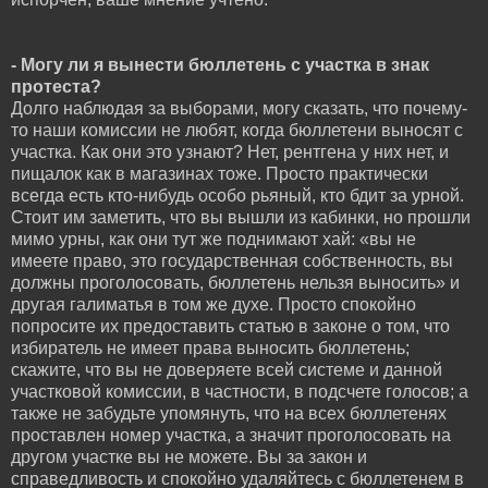
- Могу ли я вынести бюллетень с участка в знак
протеста?
Долго наблюдая за выборами, могу сказать, что почему-
то наши комиссии не любят, когда бюллетени выносят с
участка. Как они это узнают? Нет, рентгена у них нет, и
пищалок как в магазинах тоже. Просто практически
всегда есть кто-нибудь особо рьяный, кто бдит за урной.
Стоит им заметить, что вы вышли из кабинки, но прошли
мимо урны, как они тут же поднимают хай: «вы не
имеете право, это государственная собственность, вы
должны проголосовать, бюллетень нельзя выносить» и
другая галиматья в том же духе. Просто спокойно
попросите их предоставить статью в законе о том, что
избиратель не имеет права выносить бюллетень;
скажите, что вы не доверяете всей системе и данной
участковой комиссии, в частности, в подсчете голосов; а
также не забудьте упомянуть, что на всех бюллетенях
проставлен номер участка, а значит проголосовать на
другом участке вы не можете. Вы за закон и
справедливость и спокойно удаляйтесь с бюллетенем в