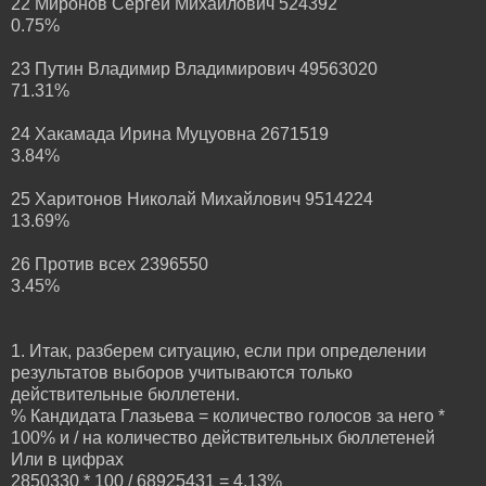
22 Миронов Сергей Михайлович 524392
0.75%
23 Путин Владимир Владимирович 49563020
71.31%
24 Хакамада Ирина Муцуовна 2671519
3.84%
25 Харитонов Николай Михайлович 9514224
13.69%
26 Против всех 2396550
3.45%
1. Итак, разберем ситуацию, если при определении
результатов выборов учитываются только
действительные бюллетени.
% Кандидата Глазьева = количество голосов за него *
100% и / на количество действительных бюллетеней
Или в цифрах
2850330 * 100 / 68925431 = 4,13%