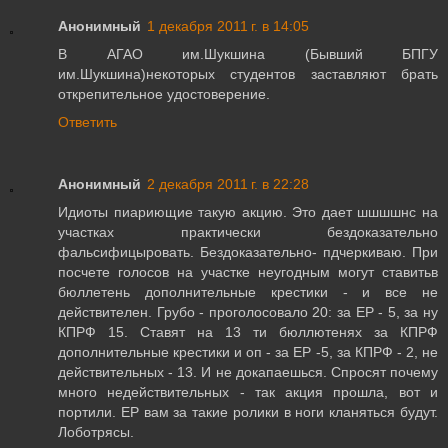
Анонимный
1 декабря 2011 г. в 14:05
В АГАО им.Шукшина (Бывший БПГУ
им.Шукшина)некоторых студентов заставляют брать
открепительное удостоверение.
Ответить
Анонимный
2 декабря 2011 г. в 22:28
Идиоты пиариющие такую акцию. Это дает шшшшнс на
участках практически бездоказательно
фальсифицыровать. Бездоказательно- пдчеркиваю. При
посчете голосов на участке неугодным могут ставитьв
бюллетень дополнительные крестики - и все не
действителен. Грубо - проголосовало 20: за ЕР - 5, за ну
КПРФ 15. Ставят на 13 ти бюллютенях за КПРФ
дополнительные крестики и оп - за ЕР -5, за КПРФ - 2, не
действительных - 13. И не докапаешься. Спросят почему
много недействительных - так акция прошла, вот и
портили. ЕР вам за такие ролики в ноги кланяться будут.
Лоботрясы.